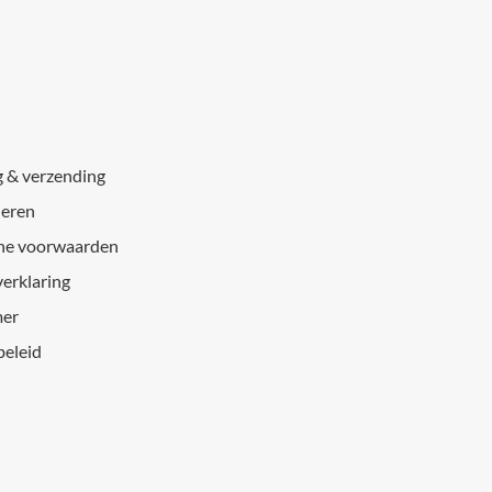
g & verzending
eren
ne voorwaarden
verklaring
mer
beleid