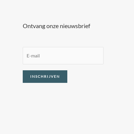
Ontvang onze nieuwsbrief
E
m
a
INSCHRIJVEN
i
l
*