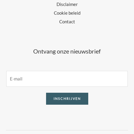
Disclaimer
Cookie beleid
Contact
Ontvang onze nieuwsbrief
E
m
a
INSCHRIJVEN
i
l
*