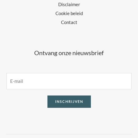
Disclaimer
Cookie beleid
Contact
Ontvang onze nieuwsbrief
E
m
a
INSCHRIJVEN
i
l
*