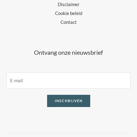
Disclaimer
Cookie beleid
Contact
Ontvang onze nieuwsbrief
E
m
a
INSCHRIJVEN
i
l
*