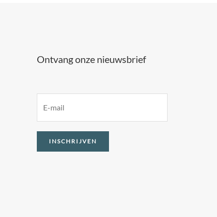
Ontvang onze nieuwsbrief
E
m
a
INSCHRIJVEN
i
l
*