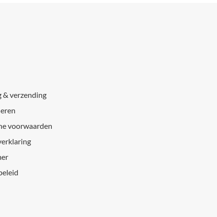
g & verzending
eren
ne voorwaarden
verklaring
mer
beleid