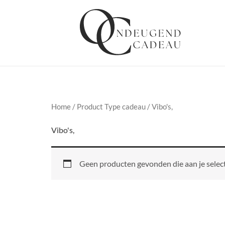
Ga
naar
de
inhoud
Home
/ Product Type cadeau / Vibo's,
Vibo's,
Geen producten gevonden die aan je select