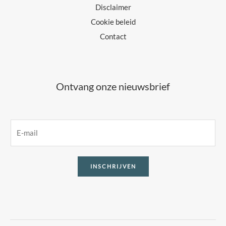
Disclaimer
Cookie beleid
Contact
Ontvang onze nieuwsbrief
E
m
a
INSCHRIJVEN
i
l
*